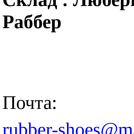
Раббер
Почта:
rubber-shoes@ma