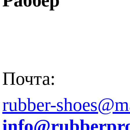
Раббер
Почта:
rubber-shoes@ma
info@rubberpro