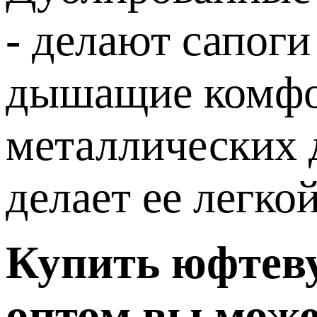
- делают сапог
дышащие комфор
металлических 
делает ее легко
Купить юфтеву
оптом вы може