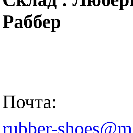
Раббер
Почта:
rubber-shoes@ma