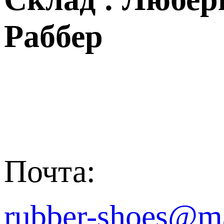
Раббер
Почта:
rubber-shoes@ma