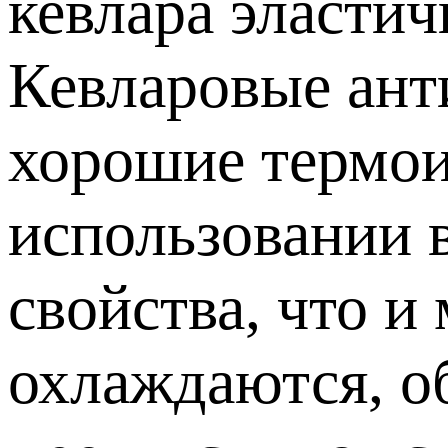
кевлара эласти
Кевларовые ант
хорошие термои
использовании 
свойства, что и
охлаждаются, о