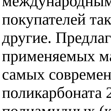
международным 
покупателей та
другие. Предла
применяемых ма
самых современ
поликарбоната 2
полиамидных (к