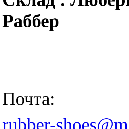
Раббер
Почта:
rubber-shoes@ma